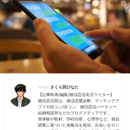
さくら田ひなた
【記事執筆/編集/婚活恋活友活ライター】
婚活恋活部は、婚活恋愛診断、マッチングア
プリや街コン/合コン、婚活恋活パーティー、
結婚相談所などのブログメディアです。
実体験や取材、SNS分析、心理学など、独自
調査に基づいた攻略法を発信。出会いをロジ